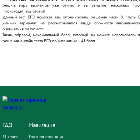
решить пару вариантов уже сейчас и вы увидите, насколько про
происходит подготовка!
Данный тест ЕГЭ поможет вам оттренировать решение части В. Часть 
данных вариантах не рассматривается ввиду сложности автоматическ
оценивания результата.
Таким образом, максимальный балл, который вы можете использовать 
решении онлайн теста ЕГЭ по математике - 41 балл.
ГДЗ
Навигация
11 класс
Главная страница