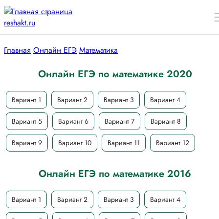
Главная
Онлайн ЕГЭ
Математика
Онлайн ЕГЭ по математике 2020
Вариант 1
Вариант 2
Вариант 3
Вариант 4
Вариант 5
Вариант 6
Вариант 7
Вариант 8
Вариант 9
Вариант 10
Вариант 11
Вариант 12
Онлайн ЕГЭ по математике 2016
Вариант 1
Вариант 2
Вариант 3
Вариант 4